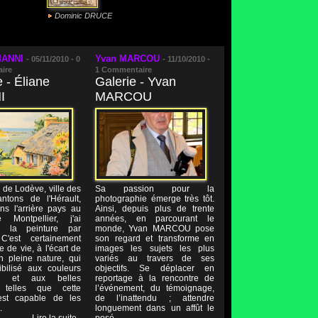
Dominic DRUCE
IANNI
Yvan MARCOU
-
05/11/2010 -
0
-
11/10/2010 -
ire
1
Commentaire
e - Éliane
Galerie - Yvan
I
MARCOU
e de Lodève, ville des
Sa passion pour la
ntons de l'Hérault,
photographie émerge très tôt.
ns l'arrière pays au
Ainsi, depuis plus de trente
Montpellier, j'ai
années, en parcourant le
é la peinture par
monde, Yvan MARCOU pose
C'est certainement
son regard et transforme en
 de vie, à l'écart de
images les sujets les plus
en pleine nature, qui
variés au travers de ses
bilisé aux couleurs
objectifs. Se déplacer en
les et aux belles
reportage à la rencontre de
 telles que cette
l’événement, du témoignage,
st capable de les
de l’inattendu ; attendre
.
longuement dans un affût le