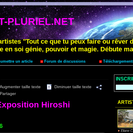
-PLURIEL.NET
artistes "Tout ce que tu peux faire ou rêver 
e en soi génie, pouvoir et magie. Débute ma
mettre un article
Forum de discussions
Téléchargement
INSCR
Augmenter taille texte
Diminuer taille texte
Partager
ARTIS
position Hiroshi
6
Eliane 