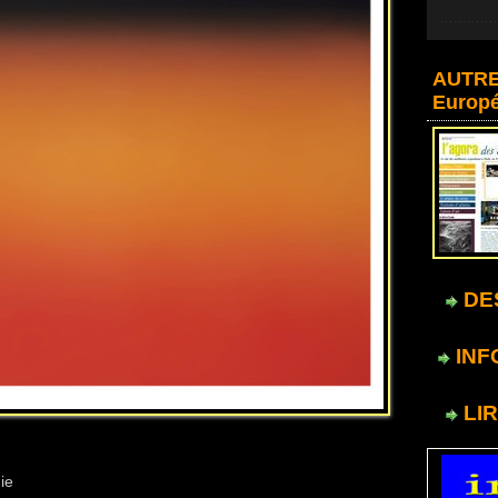
AUTRE
Europ
DES
INF
LIR
ie