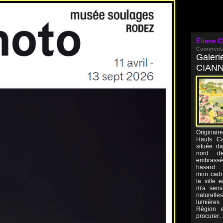
Éliane C
Commenta
Galeri
CIANN
Originair
Hauts Ca
située da
nord de 
embrass
hasard. 
mon cadre
la ville 
m'a sensi
naturel
lumières
Région e
procurer...