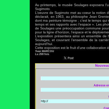
Au printemps, le musée Soulages exposera l’u
Sugimoto.
L’oeuvre de Sugimoto met au coeur la notion d
déclarait, en 1963, au philosophe Jean Greni
dont ma peinture témoigne ; c’est le temps qui
temps et ses rapports avec l’espace ». Les phot
de Soulages une préoccupation commune pour la
pour la ligne d’horizon, l’espace et le déploiement
L’exposition présentera ainsi un ensemble de 
Soulages, et couvrant l’ensemble de la carri
aujourd’hui.
Cette exposition est le fruit d’une collaboration é
Yvan MARCOU
Lu 259 fois
Nouveau
Adresse ema
Com