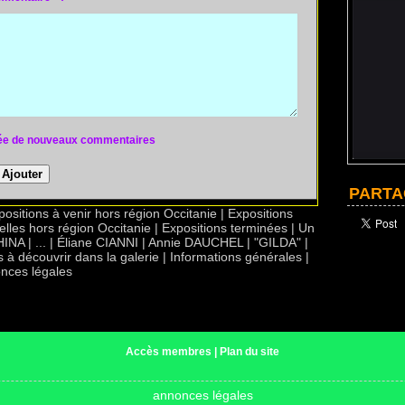
rivée de nouveaux commentaires
PARTA
positions à venir hors région Occitanie
|
Expositions
elles hors région Occitanie
|
Expositions terminées
|
Un
HINA
|
...
|
Éliane CIANNI
|
Annie DAUCHEL
|
"GILDA"
|
s à découvrir dans la galerie
|
Informations générales
|
nces légales
Accès membres
|
Plan du site
annonces légales