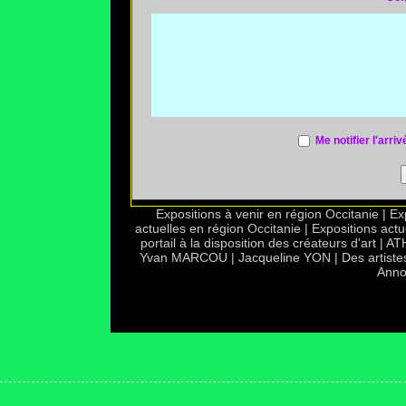
Me notifier l'ar
Expositions à venir en région Occitanie
|
Ex
actuelles en région Occitanie
|
Expositions actu
portail à la disposition des créateurs d'art
|
AT
Yvan MARCOU
|
Jacqueline YON
|
Des artiste
Anno