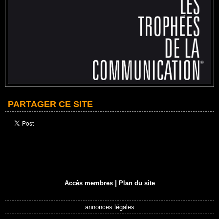
PARTAGER CE SITE
|
Accès membres
Plan du site
annonces légales