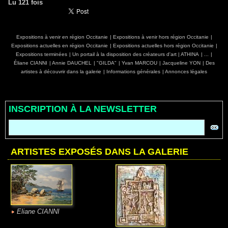
Lu 121 fois
Expositions à venir en région Occitanie
|
Expositions à venir hors région Occitanie
|
Expositions actuelles en région Occitanie
|
Expositions actuelles hors région Occitanie
|
Expositions terminées
|
Un portail à la disposition des créateurs d'art
|
ATHINA
|
...
|
Éliane CIANNI
|
Annie DAUCHEL
|
"GILDA"
|
Yvan MARCOU
|
Jacqueline YON
|
Des
artistes à découvrir dans la galerie
|
Informations générales
|
Annonces légales
INSCRIPTION À LA NEWSLETTER
ARTISTES EXPOSÉS DANS LA GALERIE
Eliane CIANNI