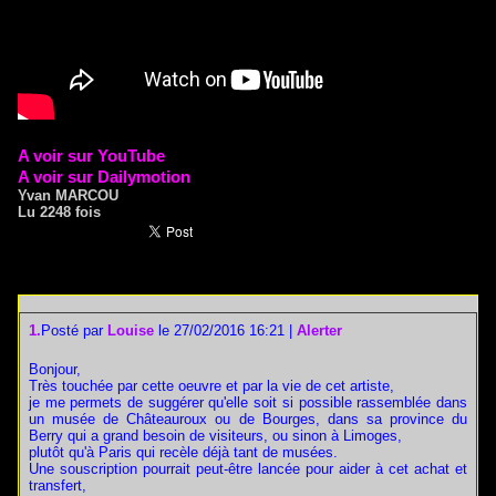
A voir sur YouTube
A voir sur Dailymotion
Yvan MARCOU
Lu 2248 fois
1.
Posté par
Louise
le 27/02/2016 16:21
|
Alerter
Bonjour,
Très touchée par cette oeuvre et par la vie de cet artiste,
je me permets de suggérer qu'elle soit si possible rassemblée dans
un musée de Châteauroux ou de Bourges, dans sa province du
Berry qui a grand besoin de visiteurs, ou sinon à Limoges,
plutôt qu'à Paris qui recèle déjà tant de musées.
Une souscription pourrait peut-être lancée pour aider à cet achat et
transfert,