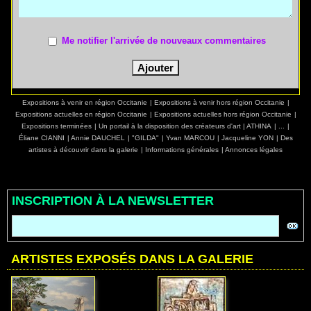
Me notifier l'arrivée de nouveaux commentaires
Expositions à venir en région Occitanie
|
Expositions à venir hors région Occitanie
|
Expositions actuelles en région Occitanie
|
Expositions actuelles hors région Occitanie
|
Expositions terminées
|
Un portail à la disposition des créateurs d'art
|
ATHINA
|
...
|
Éliane CIANNI
|
Annie DAUCHEL
|
"GILDA"
|
Yvan MARCOU
|
Jacqueline YON
|
Des
artistes à découvrir dans la galerie
|
Informations générales
|
Annonces légales
INSCRIPTION À LA NEWSLETTER
ARTISTES EXPOSÉS DANS LA GALERIE