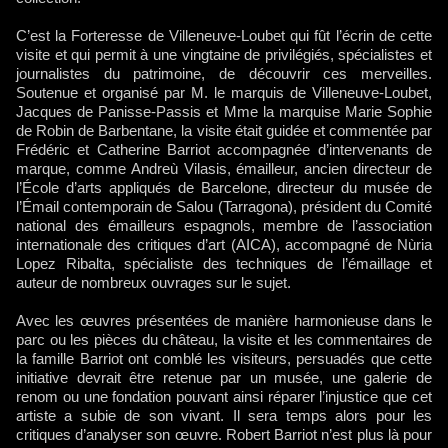
C’est la Forteresse de Villeneuve-Loubet qui fût l’écrin de cette
visite et qui permit à une vingtaine de privilégiés, spécialistes et
journalistes du patrimoine, de découvrir ces merveilles.
Soutenue et organisé par M. le marquis de Villeneuve-Loubet,
Jacques de Panisse-Passis et Mme la marquise Marie Sophie
de Robin de Barbentane, la visite était guidée et commentée par
Frédéric et Catherine Barriot accompagnée d’intervenants de
marque, comme Andreù Vilasis, émailleur, ancien directeur de
l’École d’arts appliqués de Barcelone, directeur du musée de
l’Émail contemporain de Salou (Tarragona), président du Comité
national des émailleurs espagnols, membre de l’association
internationale des critiques d’art (AICA), accompagné de Nùria
Lopez Ribalta, spécialiste des techniques de l’émaillage et
auteur de nombreux ouvrages sur le sujet.
Avec les œuvres présentées de manière harmonieuse dans le
parc ou les pièces du château, la visite et les commentaires de
la famille Barriot ont comblé les visiteurs, persuadés que cette
initiative devrait être retenue par un musée, une galerie de
renom ou une fondation pouvant ainsi réparer l’injustice que cet
artiste a subie de son vivant. Il sera temps alors pour les
critiques d’analyser son œuvre. Robert Barriot n’est plus là pour