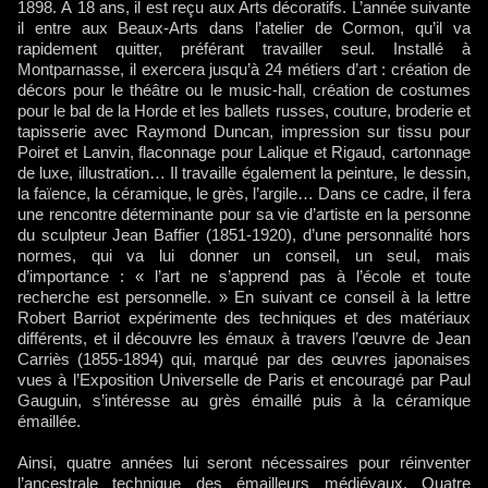
1898. À 18 ans, il est reçu aux Arts décoratifs. L’année suivante
il entre aux Beaux-Arts dans l’atelier de Cormon, qu’il va
rapidement quitter, préférant travailler seul. Installé à
Montparnasse, il exercera jusqu’à 24 métiers d’art : création de
décors pour le théâtre ou le music-hall, création de costumes
pour le bal de la Horde et les ballets russes, couture, broderie et
tapisserie avec Raymond Duncan, impression sur tissu pour
Poiret et Lanvin, flaconnage pour Lalique et Rigaud, cartonnage
de luxe, illustration… Il travaille également la peinture, le dessin,
la faïence, la céramique, le grès, l’argile… Dans ce cadre, il fera
une rencontre déterminante pour sa vie d’artiste en la personne
du sculpteur Jean Baffier (1851-1920), d’une personnalité hors
normes, qui va lui donner un conseil, un seul, mais
d’importance : « l’art ne s’apprend pas à l’école et toute
recherche est personnelle. » En suivant ce conseil à la lettre
Robert Barriot expérimente des techniques et des matériaux
différents, et il découvre les émaux à travers l’œuvre de Jean
Carriès (1855-1894) qui, marqué par des œuvres japonaises
vues à l’Exposition Universelle de Paris et encouragé par Paul
Gauguin, s’intéresse au grès émaillé puis à la céramique
émaillée.
Ainsi, quatre années lui seront nécessaires pour réinventer
l’ancestrale technique des émailleurs médiévaux. Quatre