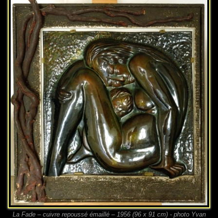
La Fade – cuivre repoussé émaillé – 1956 (96 x 91 cm) - photo Yvan