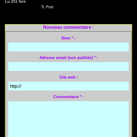
Lu 251 fois
Nouveau commentaire :
Nom * :
Adresse email (non publiée) * :
Site web :
Commentaire * :