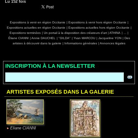
Lu 152 fois
Expositions à venir en région Occitanie
|
Expositions à venir hors région Occitanie
|
Expositions actuelles en région Occitanie
|
Expositions actuelles hors région Occitanie
|
Expositions terminées
|
Un portail à la disposition des créateurs d'art
|
ATHINA
|
...
|
Éliane CIANNI
|
Annie DAUCHEL
|
"GILDA"
|
Yvan MARCOU
|
Jacqueline YON
|
Des
artistes à découvrir dans la galerie
|
Informations générales
|
Annonces légales
INSCRIPTION À LA NEWSLETTER
ARTISTES EXPOSÉS DANS LA GALERIE
Eliane CIANNI