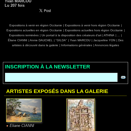
Yvan MARCOU
Lu 207 fois
Expositions à venir en région Occitanie
|
Expositions à venir hors région Occitanie
|
Expositions actuelles en région Occitanie
|
Expositions actuelles hors région Occitanie
|
Expositions terminées
|
Un portail à la disposition des créateurs d'art
|
ATHINA
|
...
|
Éliane CIANNI
|
Annie DAUCHEL
|
"GILDA"
|
Yvan MARCOU
|
Jacqueline YON
|
Des
artistes à découvrir dans la galerie
|
Informations générales
|
Annonces légales
INSCRIPTION À LA NEWSLETTER
ARTISTES EXPOSÉS DANS LA GALERIE
Eliane CIANNI