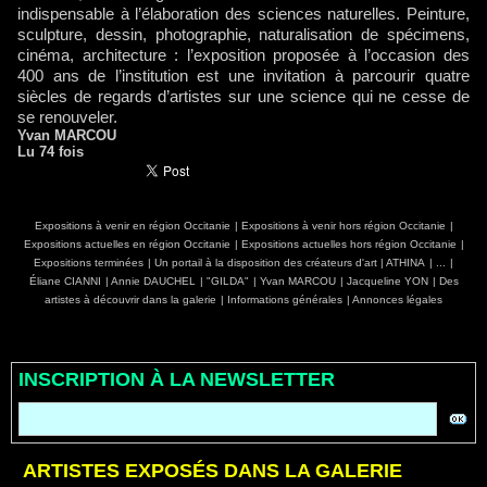
indispensable à l’élaboration des sciences naturelles. Peinture,
sculpture, dessin, photographie, naturalisation de spécimens,
cinéma, architecture : l’exposition proposée à l’occasion des
400 ans de l’institution est une invitation à parcourir quatre
siècles de regards d’artistes sur une science qui ne cesse de
se renouveler.
Yvan MARCOU
Lu 74 fois
Expositions à venir en région Occitanie
|
Expositions à venir hors région Occitanie
|
Expositions actuelles en région Occitanie
|
Expositions actuelles hors région Occitanie
|
Expositions terminées
|
Un portail à la disposition des créateurs d'art
|
ATHINA
|
...
|
Éliane CIANNI
|
Annie DAUCHEL
|
"GILDA"
|
Yvan MARCOU
|
Jacqueline YON
|
Des
artistes à découvrir dans la galerie
|
Informations générales
|
Annonces légales
INSCRIPTION À LA NEWSLETTER
ARTISTES EXPOSÉS DANS LA GALERIE