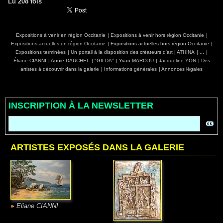
Lu 208 fois
Expositions à venir en région Occitanie
|
Expositions à venir hors région Occitanie
|
Expositions actuelles en région Occitanie
|
Expositions actuelles hors région Occitanie
|
Expositions terminées
|
Un portail à la disposition des créateurs d'art
|
ATHINA
|
...
|
Éliane CIANNI
|
Annie DAUCHEL
|
"GILDA"
|
Yvan MARCOU
|
Jacqueline YON
|
Des
artistes à découvrir dans la galerie
|
Informations générales
|
Annonces légales
INSCRIPTION À LA NEWSLETTER
ARTISTES EXPOSÉS DANS LA GALERIE
Eliane CIANNI