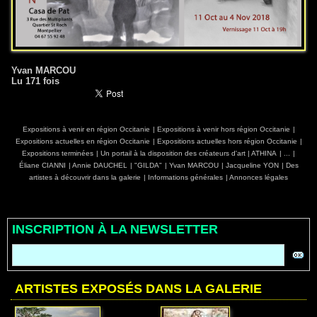
Yvan MARCOU
Lu 171 fois
Expositions à venir en région Occitanie
|
Expositions à venir hors région Occitanie
|
Expositions actuelles en région Occitanie
|
Expositions actuelles hors région Occitanie
|
Expositions terminées
|
Un portail à la disposition des créateurs d'art
|
ATHINA
|
...
|
Éliane CIANNI
|
Annie DAUCHEL
|
"GILDA"
|
Yvan MARCOU
|
Jacqueline YON
|
Des
artistes à découvrir dans la galerie
|
Informations générales
|
Annonces légales
INSCRIPTION À LA NEWSLETTER
ARTISTES EXPOSÉS DANS LA GALERIE