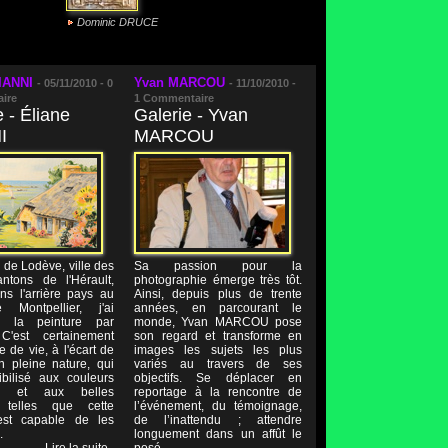
Dominic DRUCE
IANNI
Yvan MARCOU
-
05/11/2010 -
0
-
11/10/2010 -
ire
1
Commentaire
e - Éliane
Galerie - Yvan
I
MARCOU
e de Lodève, ville des
Sa passion pour la
ntons de l'Hérault,
photographie émerge très tôt.
ns l'arrière pays au
Ainsi, depuis plus de trente
Montpellier, j'ai
années, en parcourant le
é la peinture par
monde, Yvan MARCOU pose
C'est certainement
son regard et transforme en
 de vie, à l'écart de
images les sujets les plus
en pleine nature, qui
variés au travers de ses
bilisé aux couleurs
objectifs. Se déplacer en
les et aux belles
reportage à la rencontre de
 telles que cette
l’événement, du témoignage,
st capable de les
de l’inattendu ; attendre
.
longuement dans un affût le