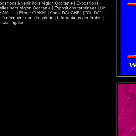
positions à venir hors région Occitanie
|
Expositions
elles hors région Occitanie
|
Expositions terminées
|
Un
HINA
|
...
|
Éliane CIANNI
|
Annie DAUCHEL
|
"GILDA"
|
s à découvrir dans la galerie
|
Informations générales
|
nces légales