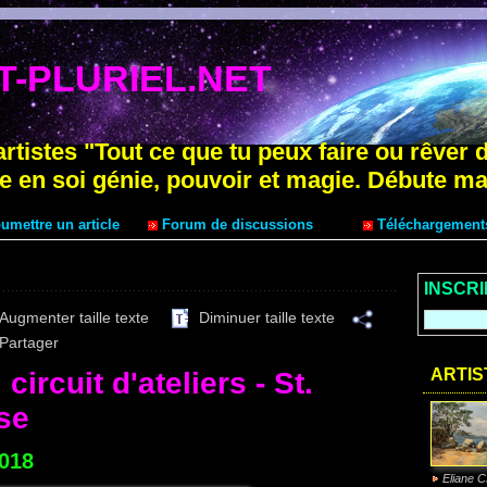
-PLURIEL.NET
artistes "Tout ce que tu peux faire ou rêver 
e en soi génie, pouvoir et magie. Débute ma
mettre un article
Forum de discussions
Téléchargement
INSCR
Augmenter taille texte
Diminuer taille texte
Partager
ARTIS
ircuit d'ateliers - St.
se
2018
Eliane 