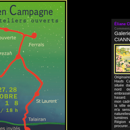
Éliane C
Commenta
Galeri
CIANN
Originair
Hauts Ca
située da
nord de 
embrass
hasard. 
mon cadre
la ville 
m'a sensi
naturel
lumières
Région e
procurer...