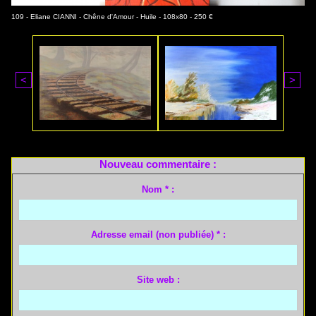
109 - Eliane CIANNI - Chêne d'Amour - Huile - 108x80 - 250 €
<
>
Nouveau commentaire :
Nom * :
Adresse email (non publiée) * :
Site web :