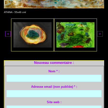
ATHINA - 55x46 cml
<
>
Nouveau commentaire :
Nom * :
Adresse email (non publiée) * :
Site web :