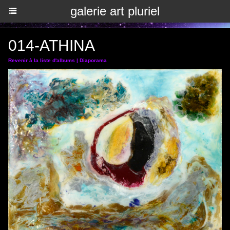
galerie art pluriel
014-ATHINA
Revenir à la liste d'albums
|
Diaporama