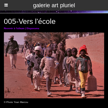
galerie art pluriel
005-Vers l'école
Revenir à l'album
|
Diaporama
© Photo Yvan Marcou