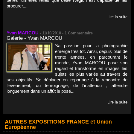
belles lumières telles que cette Région est capable de les
procurer....
Lire la suite
Yvan MARCOU
-
11/10/2010 -
1
Commentaire
Galerie - Yvan MARCOU
Sa passion pour la photographie
émerge très tôt. Ainsi, depuis plus de
trente années, en parcourant le
monde, Yvan MARCOU pose son
regard et transforme en images les
sujets les plus variés au travers de
ses objectifs. Se déplacer en reportage à la rencontre de
l’événement, du témoignage, de l’inattendu ; attendre
longuement dans un affût le posé...
Lire la suite
AUTRES EXPOSITIONS FRANCE et Union
Européenne