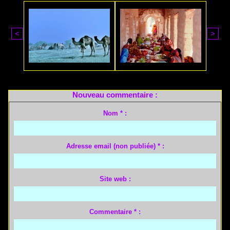
<
>
Nouveau commentaire :
Nom * :
Adresse email (non publiée) * :
Site web :
Commentaire * :