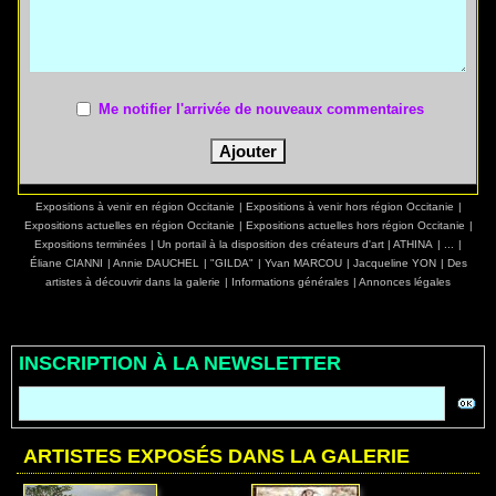
Me notifier l'arrivée de nouveaux commentaires
Expositions à venir en région Occitanie
|
Expositions à venir hors région Occitanie
|
Expositions actuelles en région Occitanie
|
Expositions actuelles hors région Occitanie
|
Expositions terminées
|
Un portail à la disposition des créateurs d'art
|
ATHINA
|
...
|
Éliane CIANNI
|
Annie DAUCHEL
|
"GILDA"
|
Yvan MARCOU
|
Jacqueline YON
|
Des
artistes à découvrir dans la galerie
|
Informations générales
|
Annonces légales
INSCRIPTION À LA NEWSLETTER
ARTISTES EXPOSÉS DANS LA GALERIE