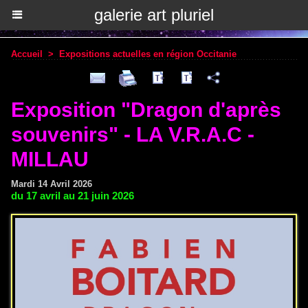
galerie art pluriel
Accueil
>
Expositions actuelles en région Occitanie
Exposition "Dragon d'après
souvenirs" - LA V.R.A.C -
MILLAU
Mardi 14 Avril 2026
du 17 avril au 21 juin 2026